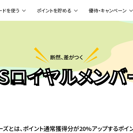
ードを使う
ポイントを貯める
優待・キャンペーン
断然、差がつく
CSロイヤル
メンバ
ーズとは、
ポイント通常獲得分が20%アップする
ポイ