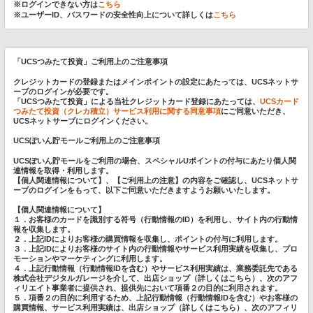
※ログインできない方は
こちら
※ユーザーID、パスワードの安全性向上について詳しくは
こちら
「UCSつみたて投資」ご利用上のご注意事項
クレジットカードの登録またはメインポイントの設定にあたっては、UCSネットサ
ーブのログインが必要です。
「UCSつみたて投資」による当社クレジットカード登録にあたっては、
UCSカード
つみたて投資（クレカ積立）サービス利用に関する同意事項
にご同意いただき、
UCSネットサーブにログインください。
UCSぽいん貯モールご利用上のご注意事項
UCSぽいん貯モールをご利用の場合、スペシャルUポイントの付与にあたり個人関
連情報を取得・利用します。
【個人関連情報について】、【ご利用上の注意】の内容をご確認し、UCSネットサ
ーブのログインをもって、以下ご同意いただきますようお願いいたします。
【個人関連情報について】
１．お客様のカードを識別する符号（行動情報のID）を利用し、サイト内の行動情
報を収集します。
２．上記IDによりお客様の購買情報を収集し、ポイントの付与に利用します。
３．上記IDによりお客様のサイト内の行動情報やサービス利用実績を収集し、プロ
モーションやマーケティングに利用します。
４．上記行動情報（行動情報IDを含む）やサービス利用実績は、業務委託先である
株式会社デジタルガレージを介して、出店ショップ（詳しくは
こちら
）、次のアフ
ィリエイト事業者に提供され、提供先において項番２の目的に利用されます。
５．項番２の目的に利用するため、上記行動情報（行動情報IDを含む）やお客様の
購買情報、サービス利用実績は、出店ショップ（詳しくは
こちら
）、次のアフィリ