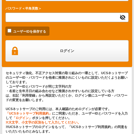
パスワード＜半角英数＞
ユーザーIDを保存する
ログイン
セキュリティ強化、不正アクセス対策の取り組みの一環として、UCSネットサーブ
のユーザーID・パスワードを他者に推測されにくいものに設定いただくようお願い
しております。
・ユーザーIDとパスワードが同じ文字列の方
・名前と生年月日の組み合わせなど推測されやすいものに設定している方
は、右記「利用登録」から再設定いただくか、ログイン後にユーザーID・パスワー
ドの変更をお願いします。
UCSネットサーブのご利用には、本人確認のためログインが必要です。
「UCSネットサーブ利用規約」
にご同意いただき、ユーザーIDとパスワードを入力
して
「ログイン」
ボタンを押してください。
※大文字、小文字の区別をして入力してください。
※UCSネットサーブのログインをもって、
「UCSネットサーブ利用規約」
の同意を
いただいたものとみなします。