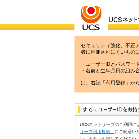
セキュリティ強化、不正ア
者に推測されにくいもの
・ユーザーIDとパスワー
・名前と生年月日の組み
は、右記「利用登録」から
UCSネットサーブのご利用に
サーブ利用規約」
にご同意い
ン」
ボタンを押してください