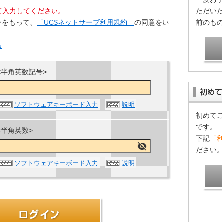
て入力してください。
ただいた
ンをもって、
「UCSネットサーブ利用規約」
の同意をい
前のも
ら
<半角英数記号>
ソフトウェアキーボード入力
説明
初めて
です。
<半角英数>
下記
「
ださい
ソフトウェアキーボード入力
説明